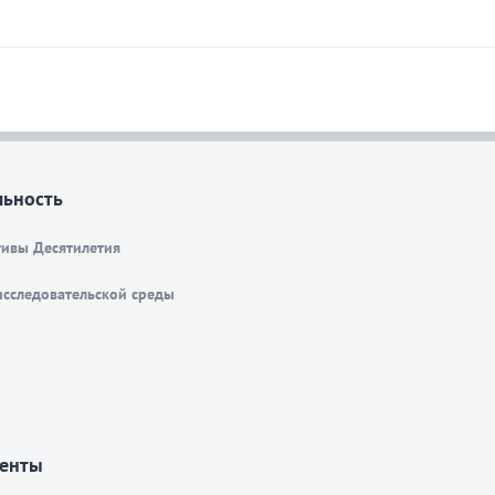
льность
ивы Десятилетия
исследовательской среды
енты