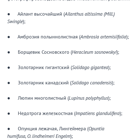
● Айлант высочайший (
Ailanthus altissima (Mill.)
Swingle
);
● Амброзия полыннолистная (
Ambrosia artemisiifolia
);
● Борщевик Сосновского (
Heracleum sosnowskyi
);
● Золотарник гигантский (
Solidago gigantea
);
● Золотарник канадский (
Solidago canadensis
);
● Люпин многолистный (
Lupinus polyphyllus
);
● Недотрога железкостная (
Impatiens glandulifera
);
● Опунция лежачая, Лингеймера (
Opuntia
humifusa, O. lindheimeri Engelm
);