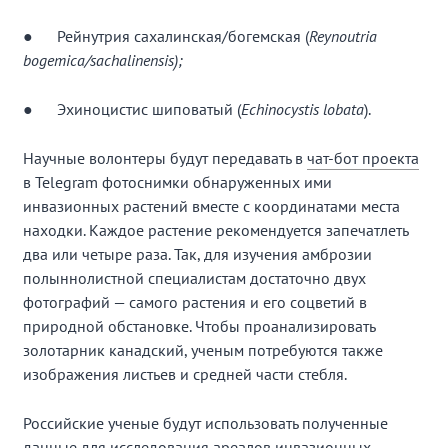
● Рейнутрия сахалинская/богемская (
Reynoutria
bogemica/sachalinensis
);
● Эхиноцистис шиповатый (
Echinocystis lobata
).
Научные волонтеры будут передавать в
чат-бот проекта
в Telegram фотоснимки обнаруженных ими
инвазионных растений вместе с координатами места
находки. Каждое растение рекомендуется запечатлеть
два или четыре раза. Так, для изучения амброзии
полыннолистной специалистам достаточно двух
фотографий — самого растения и его соцветий в
природной обстановке. Чтобы проанализировать
золотарник канадский, ученым потребуются также
изображения листьев и средней части стебля.
Российские ученые будут использовать полученные
данные для исследования ареалов инвазионных